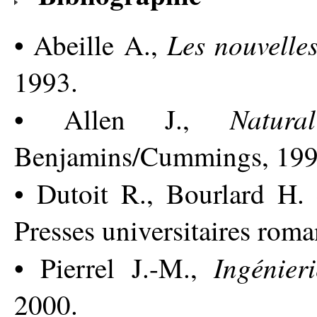
Les nouvelle
• Abeille A.,
1993.
Natur
• Allen J.,
Benjamins/Cummings, 199
• Dutoit R., Bourlard H. 
Presses universitaires rom
Ingénier
• Pierrel J.-M.,
2000.