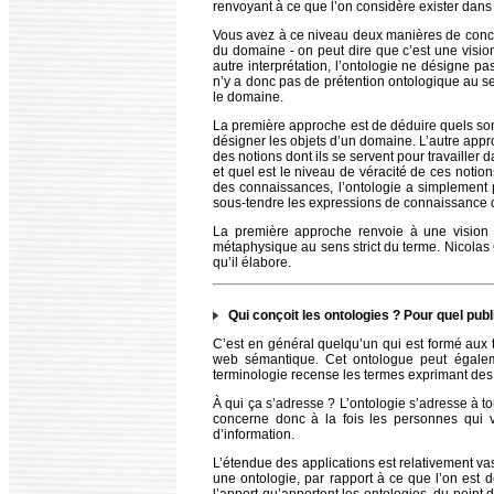
renvoyant à ce que l’on considère exister dan
Vous avez à ce niveau deux manières de concevoi
du domaine - on peut dire que c’est une vision
autre interprétation, l’ontologie ne désigne p
n’y a donc pas de prétention ontologique au s
le domaine.
La première approche est de déduire quels sont
désigner les objets d’un domaine. L’autre appro
des notions dont ils se servent pour travailler
et quel est le niveau de véracité de ces notions
des connaissances, l’ontologie a simplement p
sous-tendre les expressions de connaissance
La première approche renvoie à une vision 
métaphysique au sens strict du terme. Nicolas
qu’il élabore.
Qui conçoit les ontologies ? Pour quel publ
C’est en général quelqu’un qui est formé aux 
web sémantique. Cet ontologue peut égalemen
terminologie recense les termes exprimant des
À qui ça s’adresse ? L’ontologie s’adresse à t
concerne donc à la fois les personnes qui v
d’information.
L’étendue des applications est relativement vast
une ontologie, par rapport à ce que l’on est 