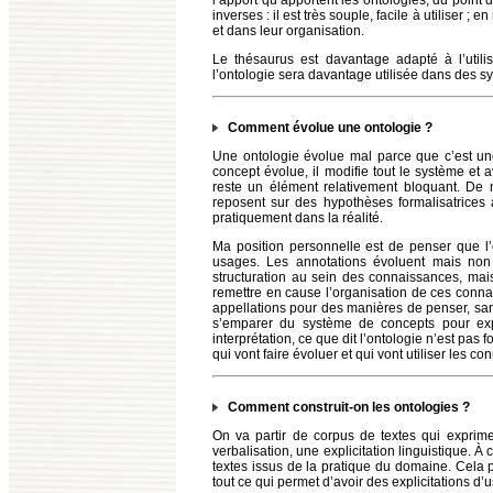
l’apport qu’apportent les ontologies, du point 
inverses : il est très souple, facile à utiliser 
et dans leur organisation.
Le thésaurus est davantage adapté à l’util
l’ontologie sera davantage utilisée dans des s
Comment évolue une ontologie ?
Une ontologie évolue mal parce que c’est une 
concept évolue, il modifie tout le système et a
reste un élément relativement bloquant. De 
reposent sur des hypothèses formalisatrices
pratiquement dans la réalité.
Ma position personnelle est de penser que l’o
usages. Les annotations évoluent mais non l
structuration au sein des connaissances, ma
remettre en cause l’organisation de ces connais
appellations pour des manières de penser, sans 
s’emparer du système de concepts pour expr
interprétation, ce que dit l’ontologie n’est pa
qui vont faire évoluer et qui vont utiliser les c
Comment construit-on les ontologies ?
On va partir de corpus de textes qui expri
verbalisation, une explicitation linguistique. À
textes issus de la pratique du domaine. Cela 
tout ce qui permet d’avoir des explicitations 