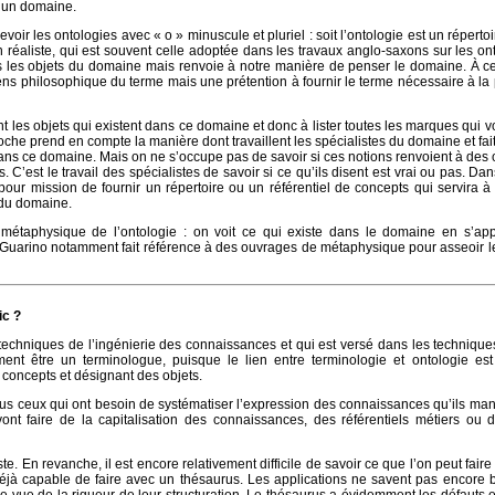
s un domaine.
r les ontologies avec « o » minuscule et pluriel : soit l’ontologie est un répertoi
 réaliste, qui est souvent celle adoptée dans les travaux anglo-saxons sur les onto
as les objets du domaine mais renvoie à notre manière de penser le domaine. À ce 
ens philosophique du terme mais une prétention à fournir le terme nécessaire à l
 les objets qui existent dans ce domaine et donc à lister toutes les marques qui v
che prend en compte la manière dont travaillent les spécialistes du domaine et fait
 dans ce domaine. Mais on ne s’occupe pas de savoir si ces notions renvoient à des 
. C’est le travail des spécialistes de savoir si ce qu’ils disent est vrai ou pas. Dan
our mission de fournir un répertoire ou un référentiel de concepts qui servira à 
 du domaine.
métaphysique de l’ontologie : on voit ce qui existe dans le domaine en s’app
 Guarino notamment fait référence à des ouvrages de métaphysique pour asseoir l
ic ?
techniques de l’ingénierie des connaissances et qui est versé dans les technique
t être un terminologue, puisque le lien entre terminologie et ontologie est t
 concepts et désignant des objets.
ous ceux qui ont besoin de systématiser l’expression des connaissances qu’ils man
ont faire de la capitalisation des connaissances, des référentiels métiers ou
e. En revanche, il est encore relativement difficile de savoir ce que l’on peut fair
déjà capable de faire avec un thésaurus. Les applications ne savent pas encore b