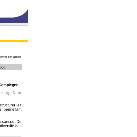
rimer cet article
 2006
 Compiègne.
e signifie la
structurer les
s permettant
issances. De
iversité des