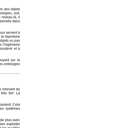
re des objets
logies, soit,
niveau-là, il
a pensée dans
ous servent à
 le répertoire
objets ou pas
s l’ingénierie
soutenir et à
uyant sur la
es ontologies
s relevant du
rès fort. La
ipulent. Cela
 des systèmes
e de plus avec
ien exploiter