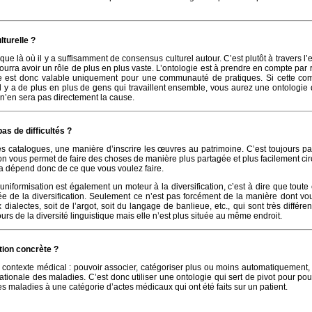
lturelle ?
ue là où il y a suffisamment de consensus culturel autour. C’est plutôt à travers l
rra avoir un rôle de plus en plus vaste. L’ontologie est à prendre en compte par 
e est donc valable uniquement pour une communauté de pratiques. Si cette c
l y a de plus en plus de gens qui travaillent ensemble, vous aurez une ontologie q
n’en sera pas directement la cause.
pas de difficultés ?
des catalogues, une manière d’inscrire les œuvres au patrimoine. C’est toujours par
ion vous permet de faire des choses de manière plus partagée et plus facilement cir
la dépend donc de ce que vous voulez faire.
uniformisation est également un moteur à la diversification, c’est à dire que tout
rée de la diversification. Seulement ce n’est pas forcément de la manière dont vo
dialectes, soit de l’argot, soit du langage de banlieue, etc., qui sont très différe
ours de la diversité linguistique mais elle n’est plus située au même endroit.
ion concrète ?
 contexte médical : pouvoir associer, catégoriser plus ou moins automatiquement,
rnationale des maladies. C’est donc utiliser une ontologie qui sert de pivot pour po
es maladies à une catégorie d’actes médicaux qui ont été faits sur un patient.