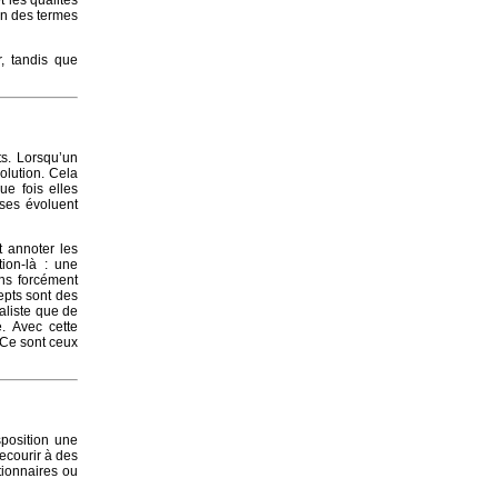
t les qualités
ion des termes
, tandis que
ts. Lorsqu’un
volution. Cela
e fois elles
ses évoluent
t annoter les
tion-là : une
ns forcément
cepts sont des
ialiste que de
. Avec cette
. Ce sont ceux
position une
recourir à des
tionnaires ou