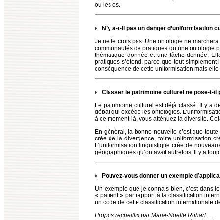
ou les os.
N’y a-t-il pas un danger d’uniformisation cu
Je ne le crois pas. Une ontologie ne marchera q
communautés de pratiques qu’une ontologie pou
thématique donnée et une tâche donnée. Ell
pratiques s’étend, parce que tout simplement i
conséquence de cette uniformisation mais elle 
Classer le patrimoine culturel ne pose-t-il 
Le patrimoine culturel est déjà classé. Il y a 
débat qui excède les ontologies. L’uniformisat
à ce moment-là, vous atténuez la diversité. Ce
En général, la bonne nouvelle c’est que toute 
crée de la divergence, toute uniformisation c
L’uniformisation linguistique crée de nouveaux 
géographiques qu’on avait autrefois. Il y a touj
Pouvez-vous donner un exemple d’applicat
Un exemple que je connais bien, c’est dans le
« patient » par rapport à la classification inte
un code de cette classification internationale d
Propos recueillis par Marie-Noëlle Rohart