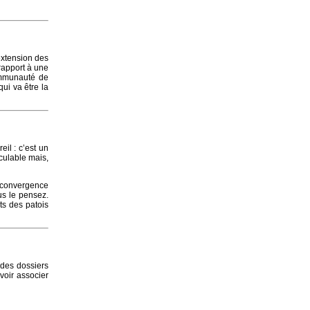
’extension des
rapport à une
ommunauté de
ui va être la
eil : c’est un
culable mais,
e convergence
us le pensez.
nts des patois
 des dossiers
uvoir associer