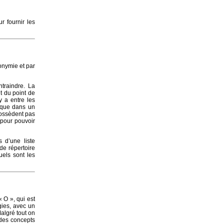
 fournir les
onymie et par
traindre. La
t du point de
y a entre les
s que dans un
possèdent pas
 pour pouvoir
 d’une liste
de répertoire
uels sont les
« O », qui est
ogies, avec un
Malgré tout on
 des concepts