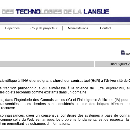
Dépêches
Coup de projecteur
Manifestations
Contact
Imp
lundi 3 juillet
ientifique à l’INA et enseignant-chercheur contractuel (HdR) à l’Université de
 tradition philosophique qui s’intéresse à la science de l’Etre. Aujourd’hui, ell
e des objets reconnus comme existants dans un domaine.
s, dans l’Ingénierie des Connaissances (IC) et l’Intelligence Artificielle (IA) pour 
rassemblés et ces derniers sont considérés comme des briques élémentaire
 recouvre.
s connaissances, créer un consensus, construire des systèmes à base de conna
 comme celle du Web sémantique. Le problème fondamental est de respecter la d
t en permettant les échanges d’informations.