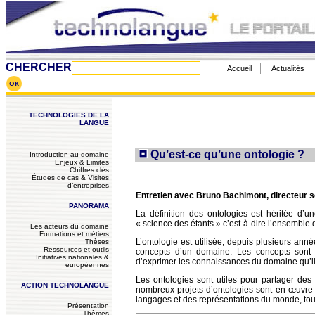
CHERCHER
Accueil
Actualités
TECHNOLOGIES DE LA
LANGUE
Qu’est-ce qu’une ontologie ?
Introduction au domaine
Enjeux & Limites
Chiffres clés
Études de cas & Visites
d’entreprises
Entretien avec Bruno Bachimont, directeur sc
PANORAMA
La définition des ontologies est héritée d’une
« science des étants » c’est-à-dire l’ensembl
Les acteurs du domaine
Formations et métiers
L’ontologie est utilisée, depuis plusieurs année
Thèses
Ressources et outils
concepts d’un domaine. Les concepts sont 
Initiatives nationales &
d’exprimer les connaissances du domaine qu’il
européennes
Les ontologies sont utiles pour partager de
ACTION TECHNOLANGUE
nombreux projets d’ontologies sont en œuvre
langages et des représentations du monde, tou
Présentation
Thèmes