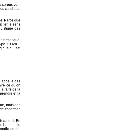
e corpus vont
Ces candidats
nce. Parce que
citer le sens
guistique des
informatique.
type « OWL :
gique qui est
t appel à des
aire ce qu’on
 à faire de la
prendre et la
que, mais des
 de confirmer,
r celle-ci. En
e. L’anatomie
s médicaments