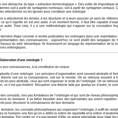
re une démarche du type « extraction terminologique ». Des outils de linguistique d
 termes soit à partir de syntagmes nominaux, soit à partir de syntagmes verbaux. 
es sélectionner ou les ignorer pour constituer une ontologie.
’on a sélectionné les termes, à les structurer et à leurs associer un sens de référe
ce qu’il signifie en est une autre. A un moment donné, il faut être capable d’expli
un autre. Pour cela, il y a une méthodologie qui s’appuie sur la conception lin
s.
dernière étape consiste à rendre praticables les ontologies dans une exploitation 
eprésentation des connaissances ; aujourd’hui ce sont plutôt des langages de 
ravaux du web sémantique. Ils fournissent un langage de représentation de la lo
ances ontologiques.
élaboration d’une ontologie ?
ccès aux connaissances, à la constitution du corpus.
ptuelle d’une ontologie. Les principes d’organisation sont souvent abstraits et fon
e théorie soit sur la connaissance, soit sur le monde. On se retrouve souvent à f
ts les plus abstraits, ceux qui vont organiser le reste de l’ontologie. On se retrouve
, ce n’est pas évident. Récupérer une théorie faite par quelqu’un d’autre, la com
er des concepts, non pas fondateurs de l’ontologie et qui sont de niveau philosophi
gence du domaine. Il va falloir travailler avec des spécialistes qui soient capables
ants pour structurer la connaissance de leur domaine.
domaine, les concepts philosophiques qui organisent l’ontologie, il suffit de rempli
 os humains une fois qu’on a défini la notion de squelette et la notion d’anatomi
du domaine. Par contre on n’a pas besoin d’être un grand spécialiste pour lister le