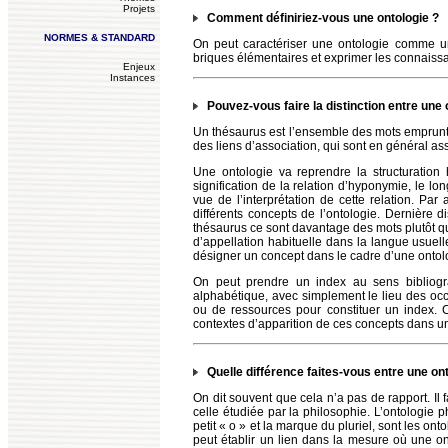
Projets
Comment définiriez-vous une ontologie ?
NORMES & STANDARD
On peut caractériser une ontologie comme un
briques élémentaires et exprimer les connais
Enjeux
Instances
Pouvez-vous faire la distinction entre une 
Un thésaurus est l’ensemble des mots emprunté
des liens d’association, qui sont en général as
Une ontologie va reprendre la structuratio
signification de la relation d’hyponymie, le l
vue de l’interprétation de cette relation. Par
différents concepts de l’ontologie. Dernière d
thésaurus ce sont davantage des mots plutôt q
d’appellation habituelle dans la langue usuel
désigner un concept dans le cadre d’une ontol
On peut prendre un index au sens bibliogr
alphabétique, avec simplement le lieu des occ
ou de ressources pour constituer un index. C
contextes d’apparition de ces concepts dans 
Quelle différence faites-vous entre une on
On dit souvent que cela n’a pas de rapport. Il 
celle étudiée par la philosophie. L’ontologie p
petit « o » et la marque du pluriel, sont les o
peut établir un lien dans la mesure où une o