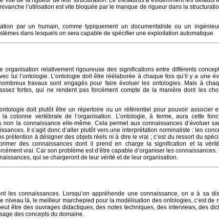
de vue de la rigueur de leur structuration. Le thésaurus a évidemment les défauts e
; en revanche l’utilisation est vite bloquée par le manque de rigueur dans la structurat
isation par un humain, comme typiquement un documentaliste ou un ingénieur
ystèmes dans lesquels on sera capable de spécifier une exploitation automatique.
organisation relativement rigoureuse des significations entre différents concep
vec lui l’ontologie. L’ontologie doit être réélaborée à chaque fois qu’il y a une é
nombreux travaux sont engagés pour faire évoluer les ontologies. Mais à chaqu
 assez fortes, qui ne rendent pas forcément compte de la manière dont les cho
ntologie doit plutôt être un répertoire ou un référentiel pour pouvoir associer e
a colonne vertébrale de l’organisation. L’ontologie, à terme, aura cette fonc
is non la connaissance elle-même. Cela permet aux connaissances d’évoluer sa
sances. Il s’agit donc d’aller plutôt vers une interprétation nominaliste : les con
prétention à désigner des objets réels ni à dire le vrai ; c’est du ressort du spéc
imer des connaissances dont il prend en charge la signification et la vérité
s forcément vrai. Car son problème est d’être capable d’organiser les connaissances
onnaissances, qui se chargeront de leur vérité et de leur organisation.
ment les connaissances. Lorsqu’on appréhende une connaissance, on a à sa dis
 ce niveau là, le meilleur marchepied pour la modélisation des ontologies, c’est de 
peut être des ouvrages didactiques, des notes techniques, des interviews, des dic
d’usage des concepts du domaine.