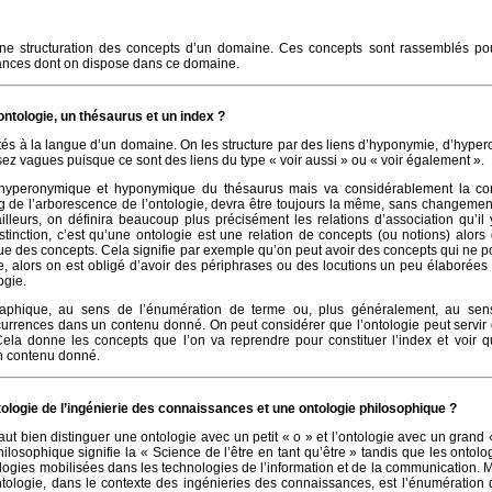
e structuration des concepts d’un domaine. Ces concepts sont rassemblés pour
sances dont on dispose dans ce domaine.
ontologie, un thésaurus et un index ?
s à la langue d’un domaine. On les structure par des liens d’hyponymie, d’hyper
sez vagues puisque ce sont des liens du type « voir aussi » ou « voir également ».
n hyperonymique et hyponymique du thésaurus mais va considérablement la con
ong de l’arborescence de l’ontologie, devra être toujours la même, sans changemen
 ailleurs, on définira beaucoup plus précisément les relations d’association qu’il 
istinction, c’est qu’une ontologie est une relation de concepts (ou notions) alor
ue des concepts. Cela signifie par exemple qu’on peut avoir des concepts qui ne 
le, alors on est obligé d’avoir des périphrases ou des locutions un peu élaborées
ogie.
aphique, au sens de l’énumération de terme ou, plus généralement, au sens
urrences dans un contenu donné. On peut considérer que l’ontologie peut servir 
ela donne les concepts que l’on va reprendre pour constituer l’index et voir q
un contenu donné.
tologie de l’ingénierie des connaissances et une ontologie philosophique ?
faut bien distinguer une ontologie avec un petit « o » et l’ontologie avec un grand 
hilosophique signifie la « Science de l’être en tant qu’être » tandis que les ontol
ntologies mobilisées dans les technologies de l’information et de la communication. 
ntologie, dans le contexte des ingénieries des connaissances, est l’énumération