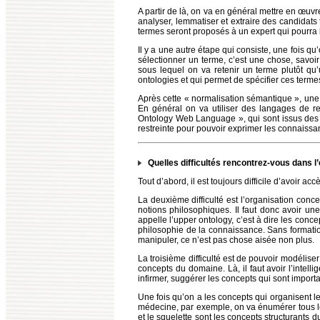
A partir de là, on va en général mettre en œuv
analyser, lemmatiser et extraire des candidats
termes seront proposés à un expert qui pourra l
Il y a une autre étape qui consiste, une fois qu
sélectionner un terme, c’est une chose, savoir 
sous lequel on va retenir un terme plutôt qu’
ontologies et qui permet de spécifier ces terme
Après cette « normalisation sémantique », une 
En général on va utiliser des langages de r
Ontology Web Language », qui sont issus des t
restreinte pour pouvoir exprimer les connaiss
Quelles difficultés rencontrez-vous dans l’
Tout d’abord, il est toujours difficile d’avoir a
La deuxième difficulté est l’organisation conce
notions philosophiques. Il faut donc avoir un
appelle l’upper ontology, c’est à dire les concep
philosophie de la connaissance. Sans formation
manipuler, ce n’est pas chose aisée non plus.
La troisième difficulté est de pouvoir modélis
concepts du domaine. Là, il faut avoir l’intelli
infirmer, suggérer les concepts qui sont import
Une fois qu’on a les concepts qui organisent le 
médecine, par exemple, on va énumérer tous les
et le squelette sont les concepts structurants 