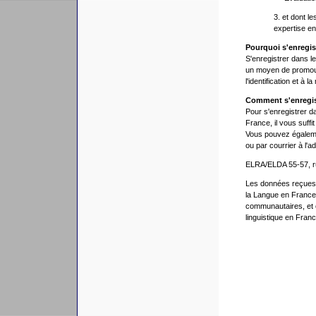
3. et dont l
expertise en
Pourquoi s'enregis
S'enregistrer dans l
un moyen de promouvo
l'identification et à
Comment s'enregis
Pour s'enregistrer d
France, il vous suffi
Vous pouvez égalem
ou par courrier à l'
ELRA/ELDA 55-57, ru
Les données reçues a
la Langue en France 
communautaires, et 
linguistique en Franc