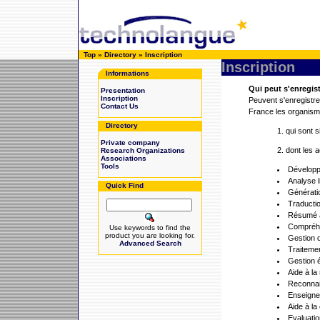
Top
»
Directory
»
Inscription
Inscription
Informations
Qui peut s'enregist
Presentation
Inscription
Peuvent s'enregistre
Contact Us
France les organisme
Directory
1. qui sont 
Private company
2. dont les 
Research Organizations
Associations
Tools
Développ
Analyse l
Quick Find
Générati
Traductio
Résumé 
Compréhe
Use keywords to find the
product you are looking for.
Gestion d
Advanced Search
Traitemen
Gestion 
Aide à la
Reconnai
Enseigne
Aide à la
Evaluati