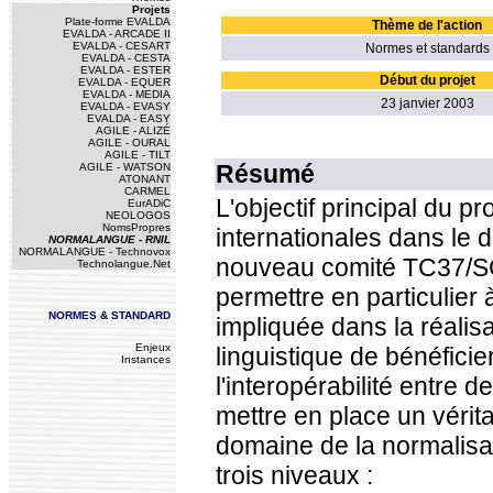
Projets
Plate-forme EVALDA
Thème de l'action
EVALDA - ARCADE II
EVALDA - CESART
Normes et standards
EVALDA - CESTA
EVALDA - ESTER
Début du projet
EVALDA - EQUER
EVALDA - MEDIA
23 janvier 2003
EVALDA - EVASY
EVALDA - EASY
AGILE - ALIZÉ
AGILE - OURAL
AGILE - TILT
Résumé
AGILE - WATSON
ATONANT
CARMEL
L'objectif principal du p
EurADiC
NEOLOGOS
NomsPropres
internationales dans le d
NORMALANGUE - RNIL
NORMALANGUE - Technovox
nouveau comité TC37/SC4, 
Technolangue.Net
permettre en particulier
NORMES & STANDARD
impliquée dans la réalisa
Enjeux
linguistique de bénéfici
Instances
l'interopérabilité entre 
mettre en place un vérit
domaine de la normalisat
trois niveaux :