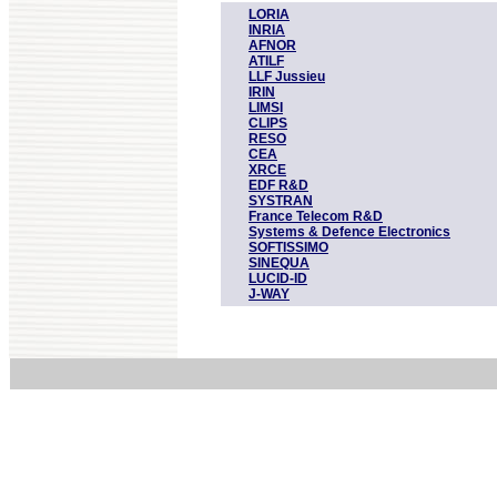
LORIA
INRIA
AFNOR
ATILF
LLF Jussieu
IRIN
LIMSI
CLIPS
RESO
CEA
XRCE
EDF R&D
SYSTRAN
France Telecom R&D
Systems & Defence Electronics
SOFTISSIMO
SINEQUA
LUCID-ID
J-WAY