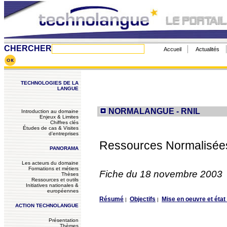
CHERCHER
Accueil
Actualités
TECHNOLOGIES DE LA
LANGUE
NORMALANGUE - RNIL
Introduction au domaine
Enjeux & Limites
Chiffres clés
Études de cas & Visites
d’entreprises
Ressources Normalisées 
PANORAMA
Les acteurs du domaine
Formations et métiers
Fiche du 18 novembre 2003
Thèses
Ressources et outils
Initiatives nationales &
européennes
Résumé
Objectifs
Mise en oeuvre et état 
|
|
ACTION TECHNOLANGUE
Présentation
Thèmes