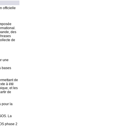
 officielle
composée
rnational.
mande, des
phrases
ollecte de
ur une
es bases
ermettant de
exte à été
ique, et les
artir de
 pour la
OGOS. La
GOS phase 2