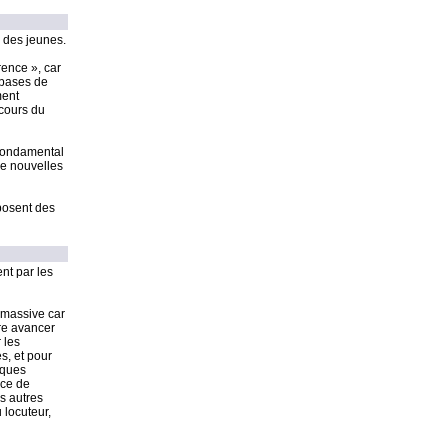
 des jeunes.
ence », car
 bases de
ment
 cours du
 fondamental
de nouvelles
sposent des
nt par les
 massive car
re avancer
 les
s, et pour
iques
ace de
s autres
 locuteur,