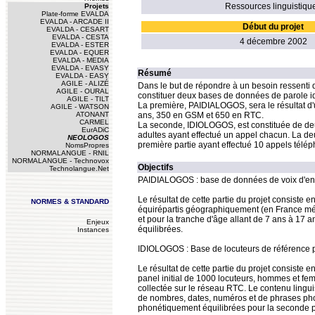
Ressources linguistiqu
Projets
Plate-forme EVALDA
EVALDA - ARCADE II
Début du projet
EVALDA - CESART
EVALDA - CESTA
4 décembre 2002
EVALDA - ESTER
EVALDA - EQUER
EVALDA - MEDIA
EVALDA - EVASY
Résumé
EVALDA - EASY
AGILE - ALIZÉ
Dans le but de répondre à un besoin ressenti
AGILE - OURAL
constituer deux bases de données de parole 
AGILE - TILT
La première, PAIDIALOGOS, sera le résultat d
AGILE - WATSON
ATONANT
ans, 350 en GSM et 650 en RTC.
CARMEL
La seconde, IDIOLOGOS, est constituée de deu
EurADiC
adultes ayant effectué un appel chacun. La d
NEOLOGOS
première partie ayant effectué 10 appels télé
NomsPropres
NORMALANGUE - RNIL
NORMALANGUE - Technovox
Objectifs
Technolangue.Net
PAIDIALOGOS : base de données de voix d'enfa
Le résultat de cette partie du projet consiste
NORMES & STANDARD
équirépartis géographiquement (en France métr
et pour la tranche d'âge allant de 7 ans à 17
Enjeux
équilibrées.
Instances
IDIOLOGOS : Base de locuteurs de référence p
Le résultat de cette partie du projet consiste
panel initial de 1000 locuteurs, hommes et f
collectée sur le réseau RTC. Le contenu ling
de nombres, dates, numéros et de phrases ph
phonétiquement équilibrées pour la seconde p