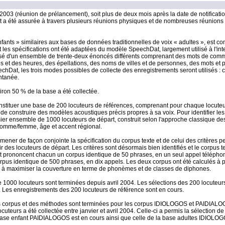
 2003 (réunion de prélancement), soit plus de deux mois après la date de notification
t a été assurée à travers plusieurs réunions physiques et de nombreuses réunions
ts » similaires aux bases de données traditionnelles de voix « adultes », est 
les spécifications ont été adaptées du modèle SpeechDat, largement utilisé à l'inte
osé d'un ensemble de trente-deux énoncés différents comprenant des mots de com
s et des heures, des épellations, des noms de villes et de personnes, des mots et 
chDat, les trois modes possibles de collecte des enregistrements seront utilisés : c
ntanée.
iron 50 % de la base a été collectée.
onstituer une base de 200 locuteurs de références, comprenant pour chaque locute
de construire des modèles acoustiques précis propres à sa voix. Pour identifier les
mier ensemble de 1000 locuteurs de départ, construit selon l'approche classique d
homme/femme, âge et accent régional.
mener de façon conjointe la spécification du corpus texte et de celui des critères p
r des locuteurs de départ. Les critères sont désormais bien identifiés et le corpus t
rt prononcent chacun un corpus identique de 50 phrases, en un seul appel téléphon
pus identique de 500 phrases, en dix appels. Les deux corpus ont été calculés à p
on à maximiser la couverture en terme de phonèmes et de classes de diphones.
1000 locuteurs sont terminées depuis avril 2004. Les sélections des 200 locuteurs
. Les enregistrements des 200 locuteurs de référence sont en cours.
des corpus et des méthodes sont terminées pour les corpus IDIOLOGOS et PAIDIAL
urs a été collectée entre janvier et avril 2004. Celle-ci a permis la sélection de
a base enfant PAIDIALOGOS est en cours ainsi que celle de la base adultes IDIOLO