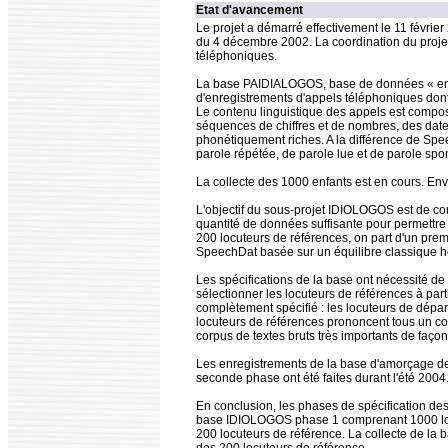
Etat d'avancement
Le projet a démarré effectivement le 11 février
du 4 décembre 2002. La coordination du proje
téléphoniques.
La base PAIDIALOGOS, base de données « enfan
d'enregistrements d'appels téléphoniques dont 
Le contenu linguistique des appels est comp
séquences de chiffres et de nombres, des date
phonétiquement riches. A la différence de Spee
parole répétée, de parole lue et de parole spo
La collecte des 1000 enfants est en cours. Env
L'objectif du sous-projet IDIOLOGOS est de c
quantité de données suffisante pour permettre 
200 locuteurs de références, on part d'un pre
SpeechDat basée sur un équilibre classique 
Les spécifications de la base ont nécessité de 
sélectionner les locuteurs de références à parti
complètement spécifié : les locuteurs de dépa
locuteurs de références prononcent tous un cor
corpus de textes bruts très importants de faç
Les enregistrements de la base d'amorçage de 
seconde phase ont été faites durant l'été 2004
En conclusion, les phases de spécification 
base IDIOLOGOS phase 1 comprenant 1000 locute
200 locuteurs de référence. La collecte de l