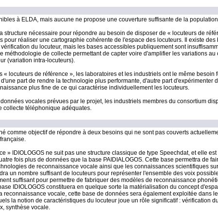
bles à ELDA, mais aucune ne propose une couverture suffisante de la population
 structure nécessaire pour répondre au besoin de disposer de « locuteurs de référ
 pour réaliser une cartographie cohérente de l'espace des locuteurs. Il existe des
 vérification du locuteur, mais les bases accessibles publiquement sont insuffisam
 une méthodologie de collecte permettant de capter voire d'amplifier les variations au
r (variation intra-locuteurs).
« locuteurs de référence », les laboratoires et les industriels ont le même besoin
'une part de rendre la technologie plus performante, d'autre part d'expérimenter 
issance plus fine de ce qui caractérise individuellement les locuteurs.
de données vocales prévues par le projet, les industriels membres du consortium di
e collecte téléphonique adéquates.
 comme objectif de répondre à deux besoins qui ne sont pas couverts actuelleme
française.
e » IDIOLOGOS ne suit pas une structure classique de type Speechdat, et elle est
quatre fois plus de données que la base PAIDIALOGOS. Cette base permettra de fai
echnologies de reconnaissance vocale ainsi que les connaissances scientifiques sur
endra un nombre suffisant de locuteurs pour représenter l'ensemble des voix possible
ment suffisant pour permettre de fabriquer des modèles de reconnaissance phonét
La base IDIOLOGOS constituera en quelque sorte la matérialisation du concept d'esp
la reconnaissance vocale, cette base de données sera également exploitée dans le
 la notion de caractéristiques du locuteur joue un rôle significatif : vérification du
ix, synthèse vocale.